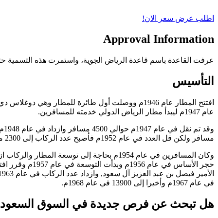
اطلب عرض سعر الان!
Approval
Information
عرفت القاعدة باسم قاعدة الرياض الجوية، واستمرت هذه التسمية حتى عام 2015 حينما أطلق عليها اسم قاعدة الملك سلمان الجوية مع بدء عملية عاصفة الحزم و إعادة
التأسيس
عام 1947م ليبدأ مطار الرياض الدولي خدمته للمسافرين.
مسافر ولكن قل العدد في عام 1952م فأصبح عدد الركاب إلى 2300 مسافر والسبب هو مرض الحصبة الذي انتشر في المملكة في الخمسينات ولكن عندما تم افتتاح المستوصفات عاد التوازن.
في عام 1967م وأخيرا إلى 13900 في عام 1968م.
هل تبحث عن
فرص جديدة في السوق السعودي